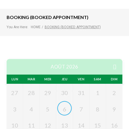
BOOKING (BOOKED APPOINTMENT)
You Are Here:
HOME
/
BOOKING (BOOKED APPOINTMENT)
AOÛT 2026
LUN
MAR
MER
JEU
VEN
SAM
DIM
27
28
29
30
31
1
2
3
4
5
6
7
8
9
10
11
12
13
14
15
16