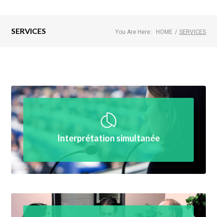
SERVICES
You Are Here:
HOME
/
SERVICES
Interprétation simultanée