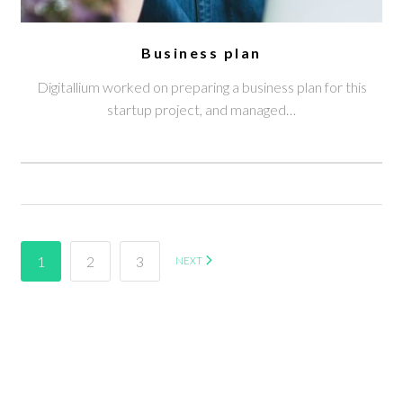
Business plan
Digitallium worked on preparing a business plan for this
startup project, and managed…
1
2
3
NEXT