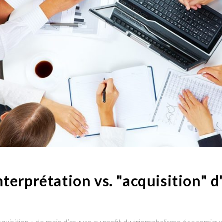
nterprétation vs. "acquisition" 
acquisition » de main d’œuvre au profit du triomphalisme économique