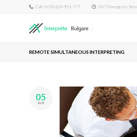
Call:
(+33) 624-951-777
24/7 Emergency Serv
REMOTE SIMULTANEOUS INTERPRETING
05
AVR