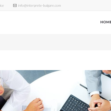
ice
info@interprete-bulgare.com
HOM