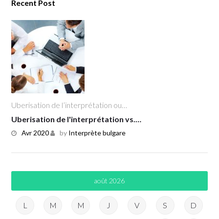
Recent Post
Uberisation de l’interprétation ou…
Uberisation de l'interprétation vs.…
Avr 2020
by
Interprète bulgare
août 2026
L
M
M
J
V
S
D