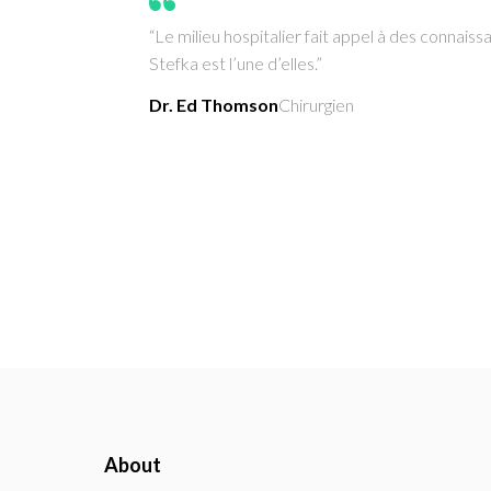
“Le milieu hospitalier fait appel à des connaiss
Stefka est l’une d’elles.”
Dr. Ed Thomson
Chirurgien
About