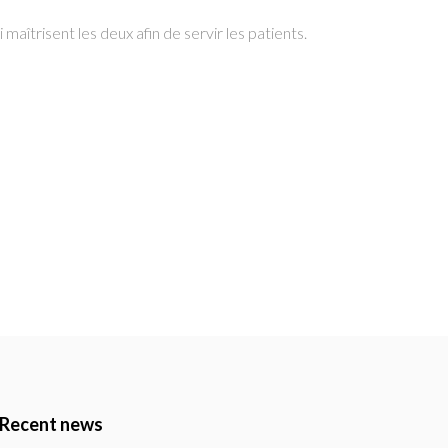
 maîtrisent les deux afin de servir les patients.
Recent news