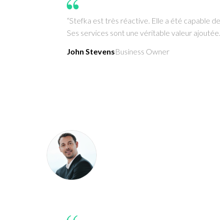
“Stefka est très réactive. Elle a été capable 
Ses services sont une véritable valeur ajoutée.
John Stevens
Business Owner