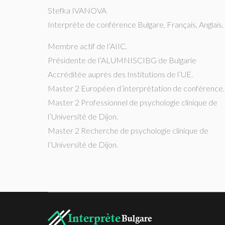
Stefka IVANOVA
Interprète de conférence Bulgare, Français, Anglais.
Membre actif de l’AIIC.
Présidente de l’ALUMNISCIBG de Bulgarie
Accréditée auprès des Institutions de l’UE.
Master 2 Européen d’interprétation de conférence.
Master 2 Professionnel de psychologie clinique de
l’Université de Dijon.
Master 2 Recherche de psychologie clinique de
l’Université de Dijon.