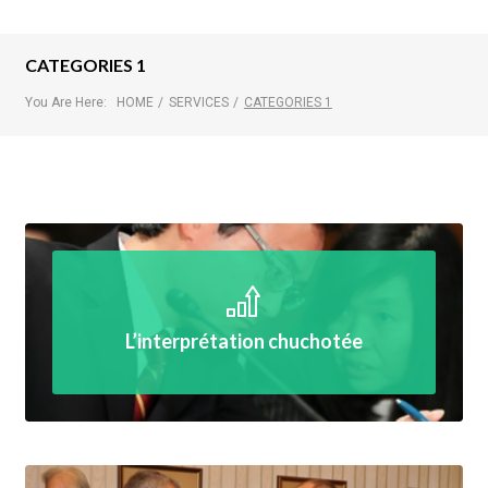
CATEGORIES 1
You Are Here:
HOME
/
SERVICES
/
CATEGORIES 1
L’interprétation chuchotée