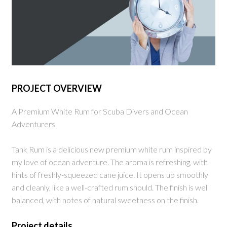
PROJECT OVERVIEW
A Premium White Rum for Scuba Divers and Ocean
Adventurers
Tank Rum is a delicious new premium white rum inspired by
my love of ocean adventure. The aroma is refreshing, with
hints of freshly-squeezed cane juice. It opens up smoothly
and cleanly, like a well-crafted rum should. The finish is well
balanced, with notes of natural sweetness on the finish.
Project details